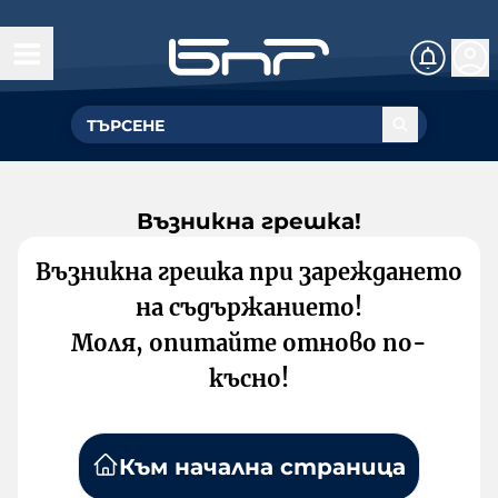
Възникна грешка!
Възникна грешка при зареждането
на съдържанието!
Моля, опитайте отново по-
късно!
Към начална страница