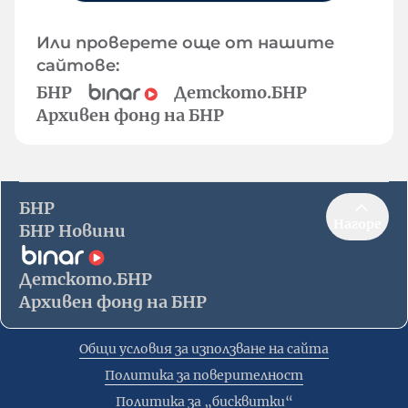
Или проверете още от нашите
сайтове:
БНР
Детското.БНР
Архивен фонд на БНР
БНР
Нагоре
БНР Новини
Детското.БНР
Архивен фонд на БНР
Общи условия за използване на сайта
Политика за поверителност
Политика за „бисквитки“