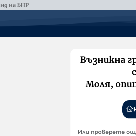
нд на БНР
Възникна г
Моля, опи
Или проверете ощ