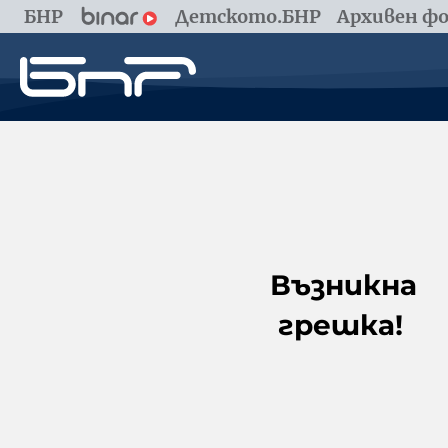
БНР
Детското.БНР
Архивен фо
Възникна
грешка!