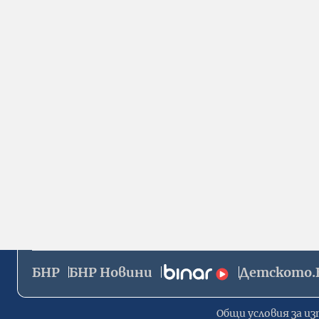
БНР
БНР Новини
Детското.
Общи условия за из