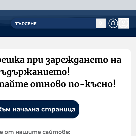
решка при зареждането на
съдържанието!
тайте отново по-късно!
Към начална страница
е от нашите сайтове: