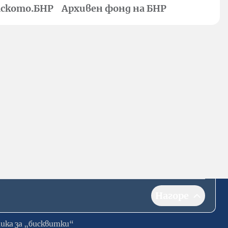
ското.БНР
Архивен фонд на БНР
Нагоре
ика за „бисквитки“