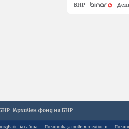
БНР
Дет
БНР
Архивен фонд на БНР
ползване на сайта
Политика за поверителност
Полит