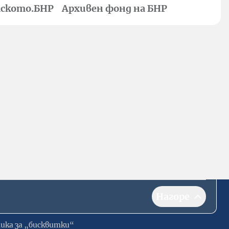
ското.БНР
Архивен фонд на БНР
Нагоре
ика за „бисквитки“