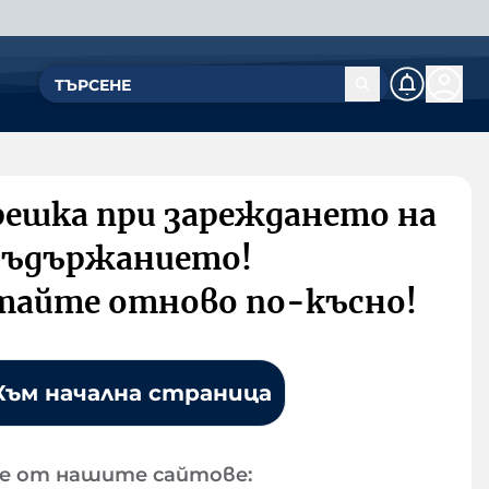
решка при зареждането на
съдържанието!
тайте отново по-късно!
Към начална страница
е от нашите сайтове: