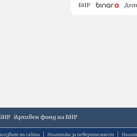
БНР
Дет
БНР
Архивен фонд на БНР
ползване на сайта
Политика за поверителност
Полит