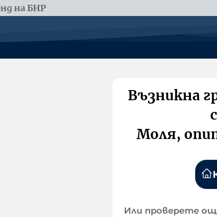
нд на БНР
Възникна г
Моля, опи
Или проверете ощ