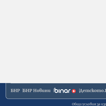
БНР
БНР Новини
Детското.
Общи условия за из