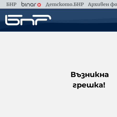
БНР
Детското.БНР
Архивен фо
Възникна
грешка!