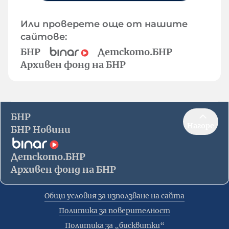
Или проверете още от нашите
сайтове:
БНР
Детското.БНР
Архивен фонд на БНР
БНР
Нагоре
БНР Новини
Детското.БНР
Архивен фонд на БНР
Общи условия за използване на сайта
Политика за поверителност
Политика за „бисквитки“