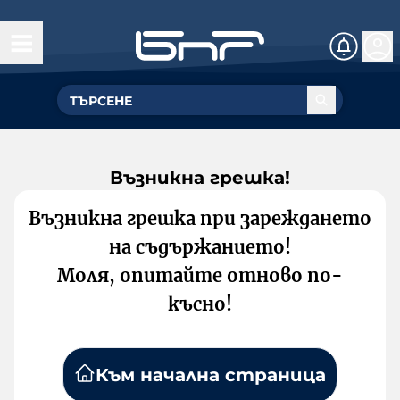
Възникна грешка!
Възникна грешка при зареждането
на съдържанието!
Моля, опитайте отново по-
късно!
Към начална страница