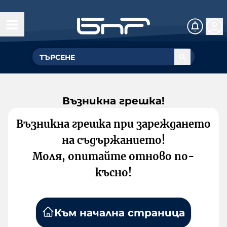
Възникна грешка!
Възникна грешка при зареждането
на съдържанието!
Моля, опитайте отново по-
късно!
Към начална страница