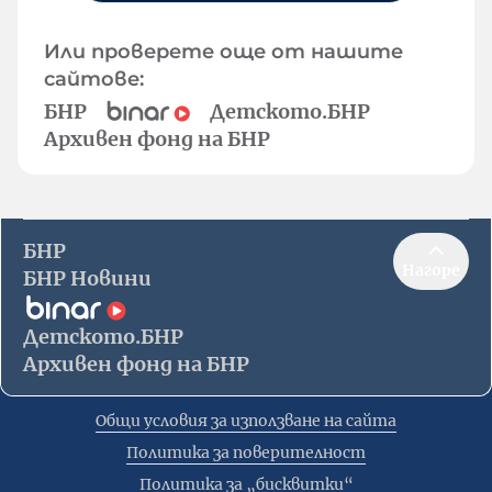
Или проверете още от нашите
сайтове:
БНР
Детското.БНР
Архивен фонд на БНР
БНР
Нагоре
БНР Новини
Детското.БНР
Архивен фонд на БНР
Общи условия за използване на сайта
Политика за поверителност
Политика за „бисквитки“