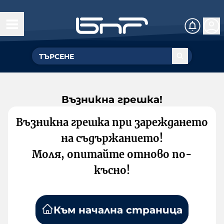
Възникна грешка!
Възникна грешка при зареждането
на съдържанието!
Моля, опитайте отново по-
късно!
Към начална страница