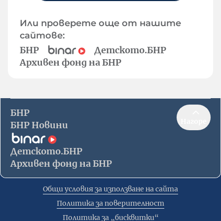
Или проверете още от нашите
сайтове:
БНР
Детското.БНР
Архивен фонд на БНР
БНР
Нагоре
БНР Новини
Детското.БНР
Архивен фонд на БНР
Общи условия за използване на сайта
Политика за поверителност
Политика за „бисквитки“