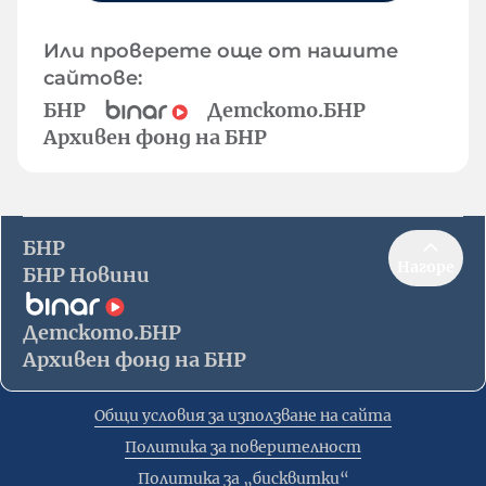
Или проверете още от нашите
сайтове:
БНР
Детското.БНР
Архивен фонд на БНР
БНР
Нагоре
БНР Новини
Детското.БНР
Архивен фонд на БНР
Общи условия за използване на сайта
Политика за поверителност
Политика за „бисквитки“