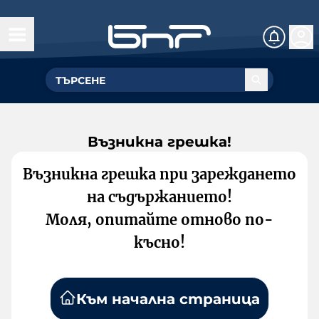
Възникна грешка!
Възникна грешка при зареждането
на съдържанието!
Моля, опитайте отново по-
късно!
Към начална страница