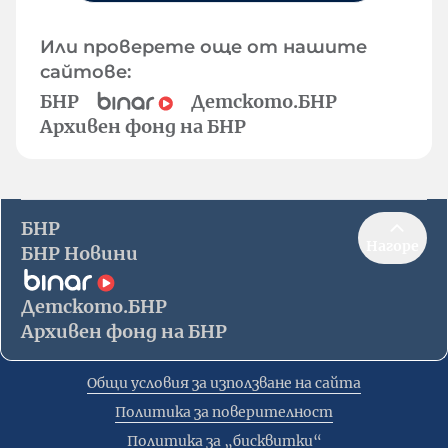
Или проверете още от нашите
сайтове:
БНР
Детското.БНР
Архивен фонд на БНР
БНР
Нагоре
БНР Новини
Детското.БНР
Архивен фонд на БНР
Общи условия за използване на сайта
Политика за поверителност
Политика за „бисквитки“