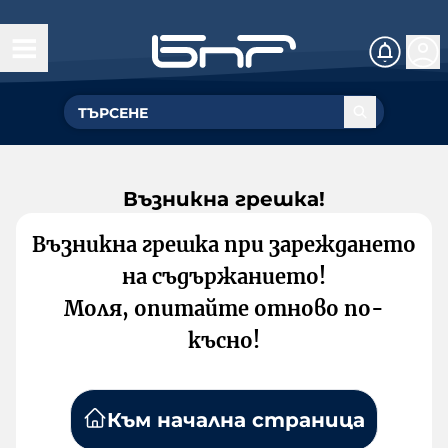
Възникна грешка!
Възникна грешка при зареждането
на съдържанието!
Моля, опитайте отново по-
късно!
Към начална страница