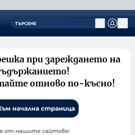
решка при зареждането на
съдържанието!
тайте отново по-късно!
Към начална страница
е от нашите сайтове: