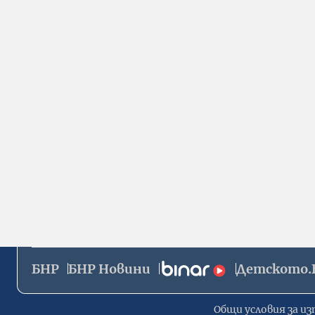
БНР
БНР Новини
Детското.
Общи условия за из