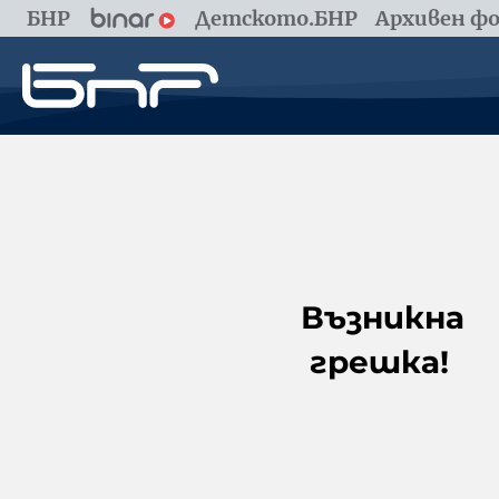
БНР
Детското.БНР
Архивен фо
Възникна
грешка!