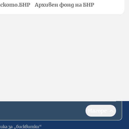
ското.БНР
Архивен фонд на БНР
Нагоре
ика за „бисквитки“