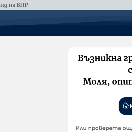
нд на БНР
Възникна г
Моля, опи
Или проверете ощ