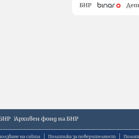
БНР
Дет
БНР
Архивен фонд на БНР
ползване на сайта
Политика за поверителност
Полит