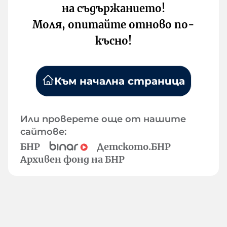
на съдържанието!
Моля, опитайте отново по-
късно!
Към начална страница
Или проверете още от нашите
сайтове:
БНР
Детското.БНР
Архивен фонд на БНР