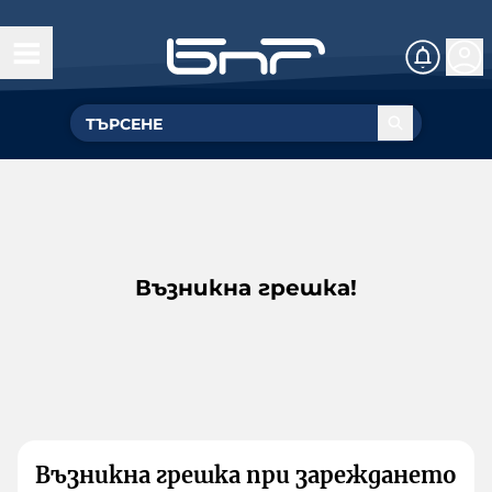
Възникна грешка!
Възникна грешка при зареждането