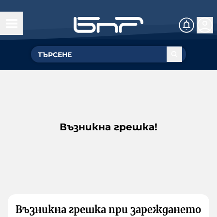
Възникна грешка!
Възникна грешка при зареждането