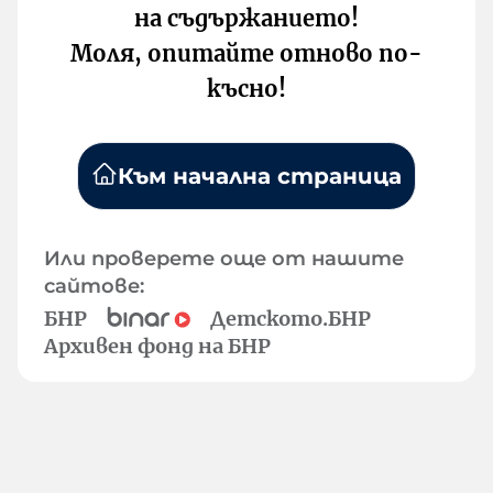
на съдържанието!
Моля, опитайте отново по-
късно!
Към начална страница
Или проверете още от нашите
сайтове:
БНР
Детското.БНР
Архивен фонд на БНР