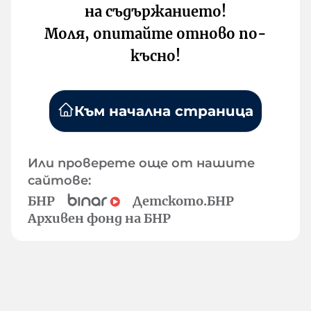
на съдържанието!
Моля, опитайте отново по-
късно!
Към начална страница
Или проверете още от нашите
сайтове:
БНР
Детското.БНР
Архивен фонд на БНР