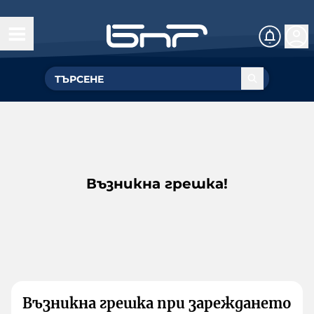
Възникна грешка!
Възникна грешка при зареждането