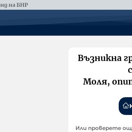
нд на БНР
Възникна г
Моля, опи
Или проверете ощ