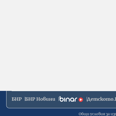
БНР
БНР Новини
Детското.
Общи условия за из