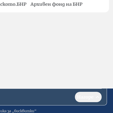
ското.БНР
Архивен фонд на БНР
Нагоре
ика за „бисквитки“