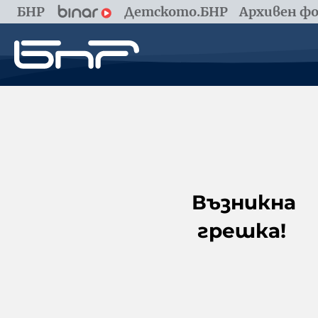
БНР
Детското.БНР
Архивен фо
Възникна
грешка!