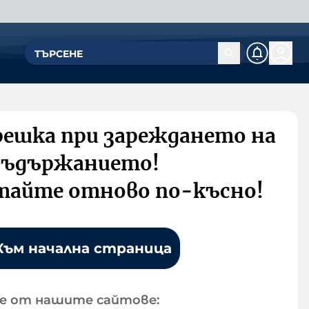
решка при зареждането на
съдържанието!
тайте отново по-късно!
Към начална страница
е от нашите сайтове: