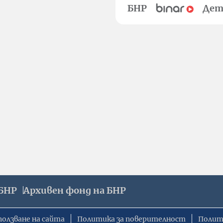
БНР
Дет
БНР
Архивен фонд на БНР
ползване на сайта
Политика за поверителност
Полит