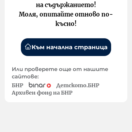
на съдържанието!
Моля, опитайте отново по-
късно!
Към начална страница
Или проверете още от нашите
сайтове:
БНР
Детското.БНР
Архивен фонд на БНР