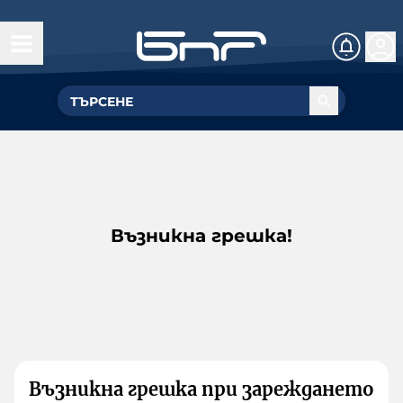
Възникна грешка!
Възникна грешка при зареждането