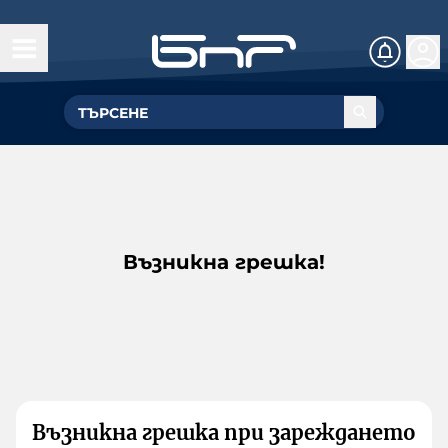
Възникна грешка!
Възникна грешка при зареждането