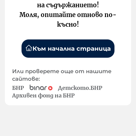
на съдържанието!
Моля, опитайте отново по-
късно!
Към начална страница
Или проверете още от нашите
сайтове:
БНР
Детското.БНР
Архивен фонд на БНР