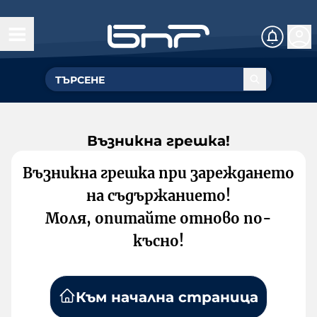
Възникна грешка!
Възникна грешка при зареждането
на съдържанието!
Моля, опитайте отново по-
късно!
Към начална страница