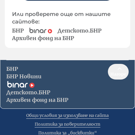
Или проверете още от нашите
сайтове:
БНР
Детското.БНР
Архивен фонд на БНР
БНР
Нагоре
БНР Новини
Детското.БНР
Архивен фонд на БНР
Общи условия за използване на сайта
Политика за поверителност
Политика за „бисквитки“