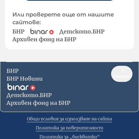
Или проверете още от нашите
сайтове:
БНР
Детското.БНР
Архивен фонд на БНР
БНР
Нагоре
БНР Новини
Детското.БНР
Архивен фонд на БНР
Общи условия за използване на сайта
Политика за поверителност
Политика за „бисквитки“