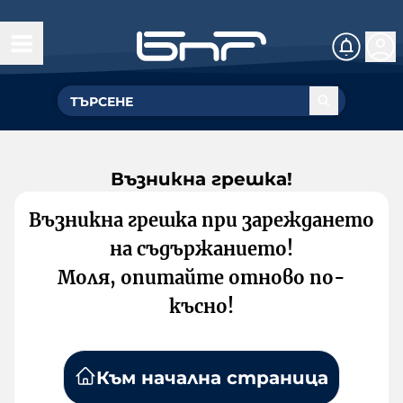
Възникна грешка!
Възникна грешка при зареждането
на съдържанието!
Моля, опитайте отново по-
късно!
Към начална страница