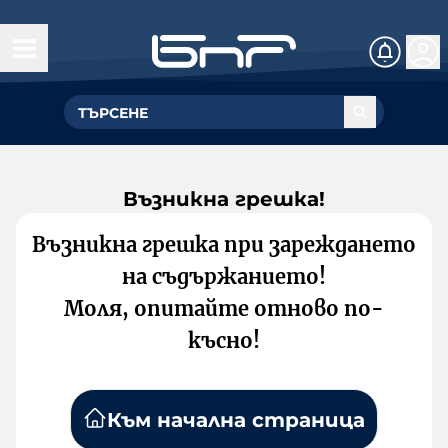
Възникна грешка!
Възникна грешка при зареждането
на съдържанието!
Моля, опитайте отново по-
късно!
Към начална страница