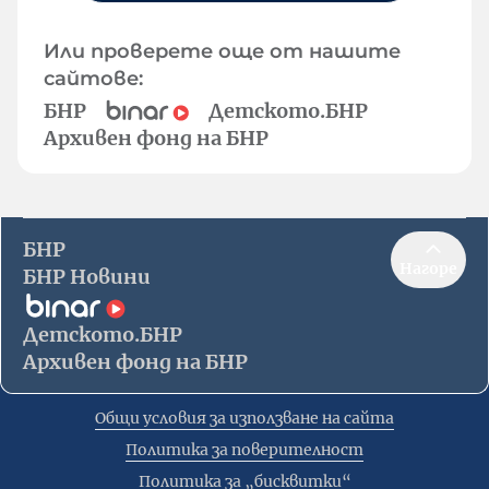
Или проверете още от нашите
сайтове:
БНР
Детското.БНР
Архивен фонд на БНР
БНР
Нагоре
БНР Новини
Детското.БНР
Архивен фонд на БНР
Общи условия за използване на сайта
Политика за поверителност
Политика за „бисквитки“