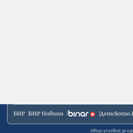
БНР
БНР Новини
Детското.
Общи условия за из