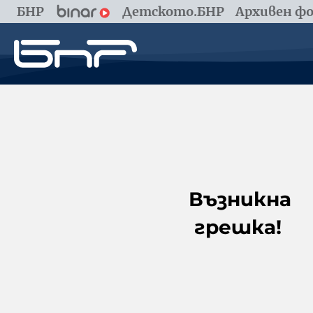
БНР
Детското.БНР
Архивен фо
Възникна
грешка!