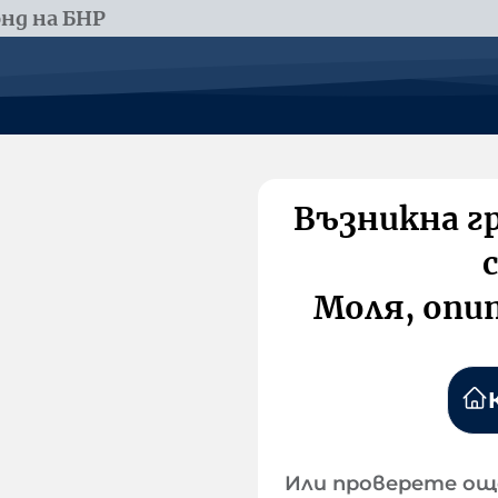
нд на БНР
Възникна г
Моля, опи
Или проверете ощ