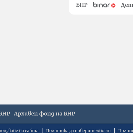
БНР
Дет
БНР
Архивен фонд на БНР
ползване на сайта
Политика за поверителност
Полит