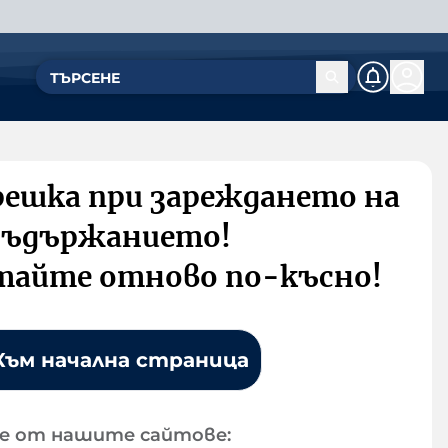
решка при зареждането на
съдържанието!
тайте отново по-късно!
Към начална страница
е от нашите сайтове: