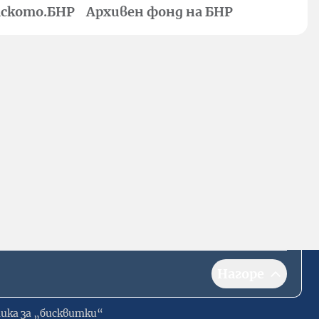
ското.БНР
Архивен фонд на БНР
Нагоре
ика за „бисквитки“