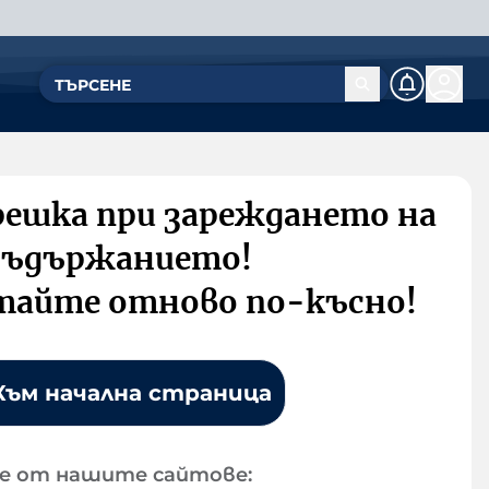
решка при зареждането на
съдържанието!
тайте отново по-късно!
Към начална страница
е от нашите сайтове: