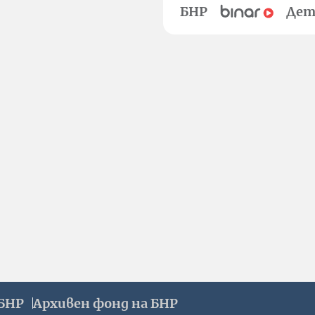
БНР
Дет
БНР
Архивен фонд на БНР