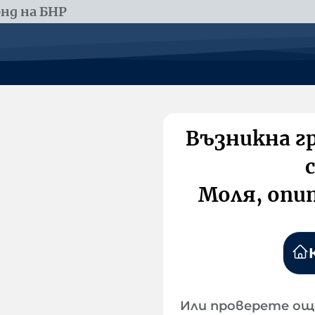
нд на БНР
Възникна г
Моля, опи
Или проверете ощ