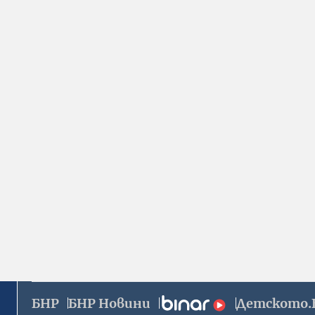
БНР
БНР Новини
Детското.