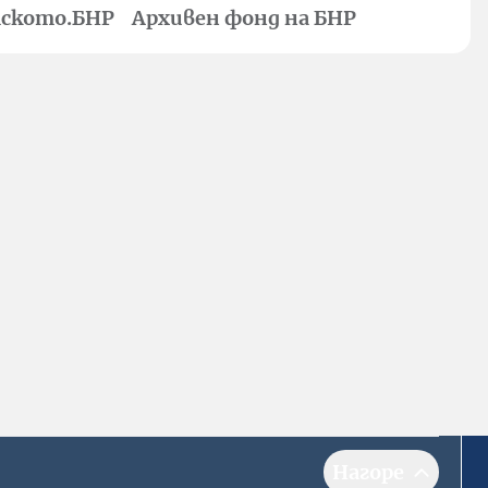
ското.БНР
Архивен фонд на БНР
Нагоре