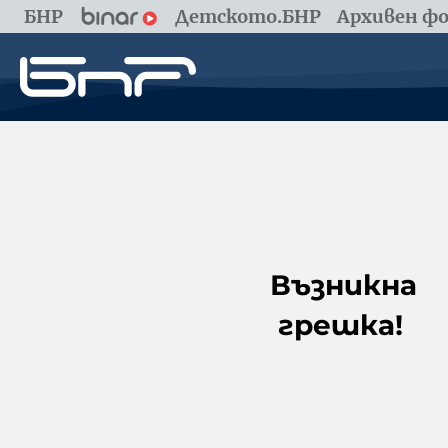
БНР
Детското.БНР
Архивен фо
Възникна
грешка!