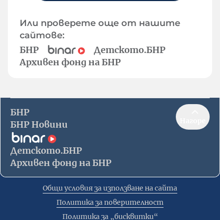
Или проверете още от нашите
сайтове:
БНР
Детското.БНР
Архивен фонд на БНР
БНР
Нагоре
БНР Новини
Детското.БНР
Архивен фонд на БНР
Общи условия за използване на сайта
Политика за поверителност
Политика за „бисквитки“