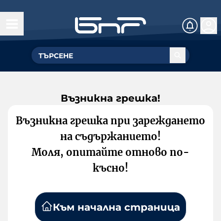
Възникна грешка!
Възникна грешка при зареждането
на съдържанието!
Моля, опитайте отново по-
късно!
Към начална страница