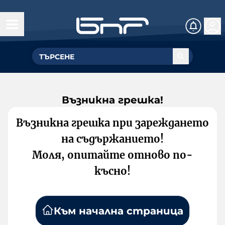
Възникна грешка!
Възникна грешка при зареждането
на съдържанието!
Моля, опитайте отново по-
късно!
Към начална страница