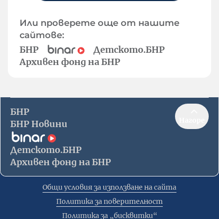
Или проверете още от нашите
сайтове:
БНР
Детското.БНР
Архивен фонд на БНР
БНР
Нагоре
БНР Новини
Детското.БНР
Архивен фонд на БНР
Общи условия за използване на сайта
Политика за поверителност
Политика за „бисквитки“