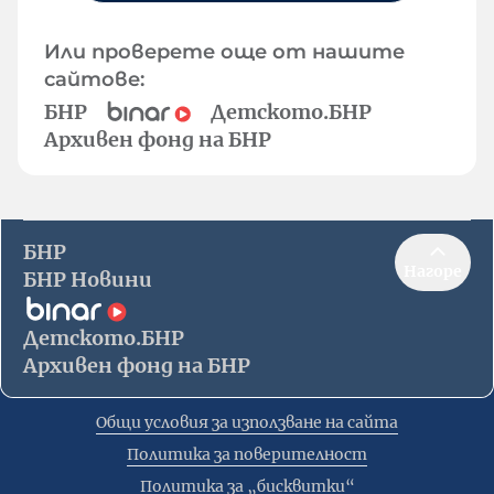
Или проверете още от нашите
сайтове:
БНР
Детското.БНР
Архивен фонд на БНР
БНР
Нагоре
БНР Новини
Детското.БНР
Архивен фонд на БНР
Общи условия за използване на сайта
Политика за поверителност
Политика за „бисквитки“