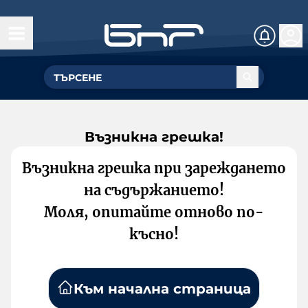
Възникна грешка!
Възникна грешка при зареждането
на съдържанието!
Моля, опитайте отново по-
късно!
Към начална страница