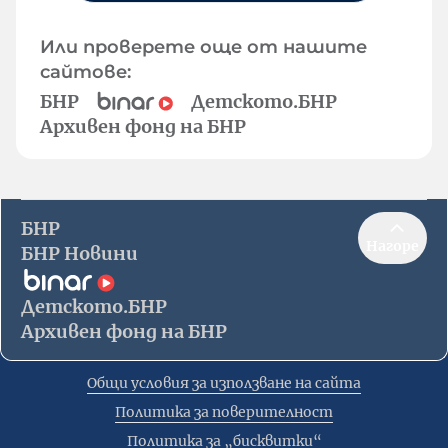
Или проверете още от нашите
сайтове:
БНР
Детското.БНР
Архивен фонд на БНР
БНР
Нагоре
БНР Новини
Детското.БНР
Архивен фонд на БНР
Общи условия за използване на сайта
Политика за поверителност
Политика за „бисквитки“