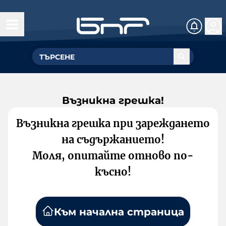
Възникна грешка!
Възникна грешка при зареждането
на съдържанието!
Моля, опитайте отново по-
късно!
Към начална страница