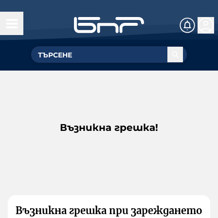
Възникна грешка!
Възникна грешка при зареждането