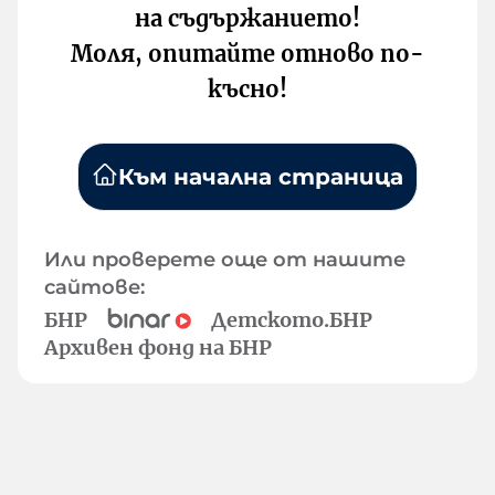
на съдържанието!
Моля, опитайте отново по-
късно!
Към начална страница
Или проверете още от нашите
сайтове:
БНР
Детското.БНР
Архивен фонд на БНР