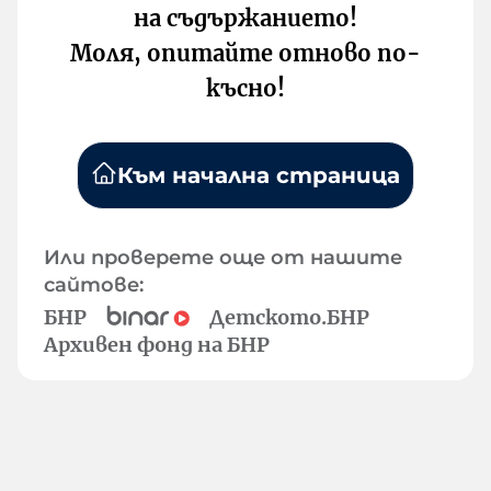
на съдържанието!
Моля, опитайте отново по-
късно!
Към начална страница
Или проверете още от нашите
сайтове:
БНР
Детското.БНР
Архивен фонд на БНР