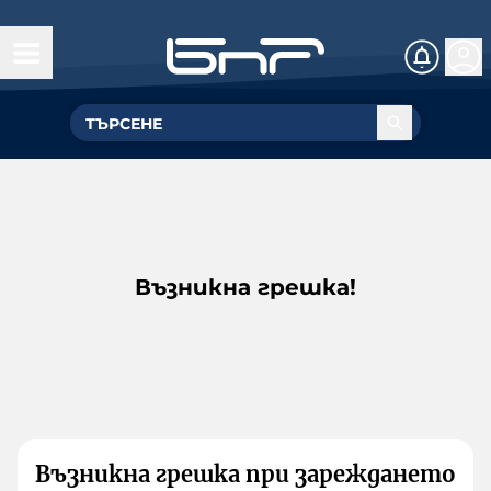
Възникна грешка!
Възникна грешка при зареждането