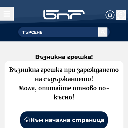
Възникна грешка!
Възникна грешка при зареждането
на съдържанието!
Моля, опитайте отново по-
късно!
Към начална страница