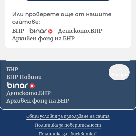
Или проверете още от нашите
сайтове:
БНР
Детското.БНР
Архивен фонд на БНР
БНР
Нагоре
БНР Новини
Детското.БНР
Архивен фонд на БНР
Общи условия за използване на сайта
Политика за поверителност
Политика за „бисквитки“