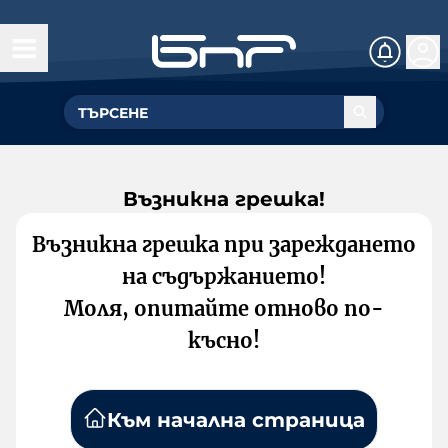
Възникна грешка!
Възникна грешка при зареждането
на съдържанието!
Моля, опитайте отново по-
късно!
Към начална страница