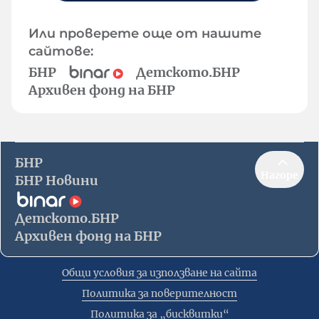
Или проверете още от нашите
сайтове:
БНР
Детското.БНР
Архивен фонд на БНР
БНР
Нагоре
БНР Новини
Детското.БНР
Архивен фонд на БНР
Общи условия за използване на сайта
Политика за поверителност
Политика за „бисквитки“