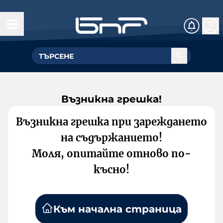
Възникна грешка!
Възникна грешка при зареждането
на съдържанието!
Моля, опитайте отново по-
късно!
Към начална страница