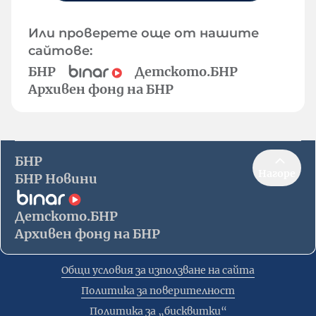
Или проверете още от нашите
сайтове:
БНР
Детското.БНР
Архивен фонд на БНР
БНР
Нагоре
БНР Новини
Детското.БНР
Архивен фонд на БНР
Общи условия за използване на сайта
Политика за поверителност
Политика за „бисквитки“