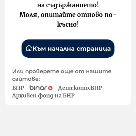
на съдържанието!
Моля, опитайте отново по-
късно!
Към начална страница
Или проверете още от нашите
сайтове:
БНР
Детското.БНР
Архивен фонд на БНР