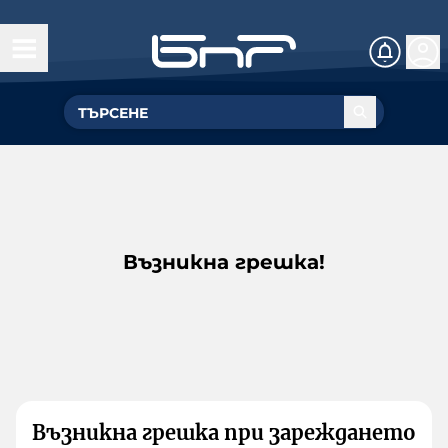
Възникна грешка!
Възникна грешка при зареждането