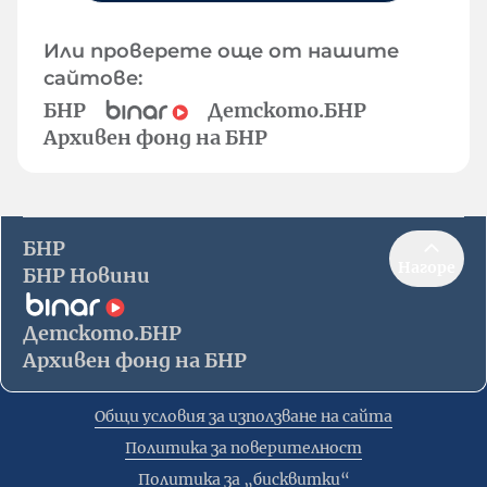
Или проверете още от нашите
сайтове:
БНР
Детското.БНР
Архивен фонд на БНР
БНР
Нагоре
БНР Новини
Детското.БНР
Архивен фонд на БНР
Общи условия за използване на сайта
Политика за поверителност
Политика за „бисквитки“