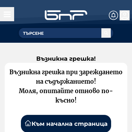
Възникна грешка!
Възникна грешка при зареждането
на съдържанието!
Моля, опитайте отново по-
късно!
Към начална страница