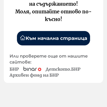
на съдържанието!
Моля, опитайте отново по-
късно!
Към начална страница
Или проверете още от нашите
сайтове:
БНР
Детското.БНР
Архивен фонд на БНР