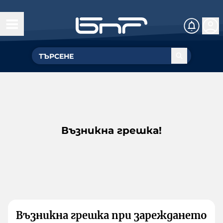
Възникна грешка!
Възникна грешка при зареждането