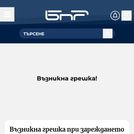
Възникна грешка!
Възникна грешка при зареждането