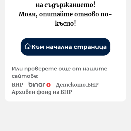
на съдържанието!
Моля, опитайте отново по-
късно!
Към начална страница
Или проверете още от нашите
сайтове:
БНР
Детското.БНР
Архивен фонд на БНР