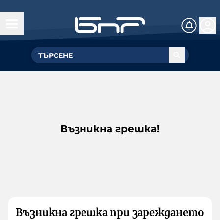
Възникна грешка!
Възникна грешка при зареждането