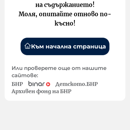
на съдържанието!
Моля, опитайте отново по-
късно!
Към начална страница
Или проверете още от нашите
сайтове:
БНР
Детското.БНР
Архивен фонд на БНР