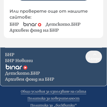
Или проверете още от нашите
сайтове:
БНР
Детското.БНР
Архивен фонд на БНР
БНР
Нагоре
БНР Новини
Детското.БНР
Архивен фонд на БНР
Общи условия за използване на сайта
Политика за поверителност
Политика за „бисквитки“