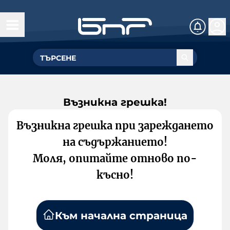
Възникна грешка!
Възникна грешка при зареждането
на съдържанието!
Моля, опитайте отново по-
късно!
Към начална страница