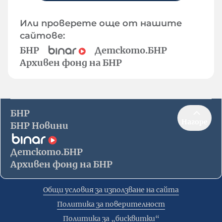
Или проверете още от нашите
сайтове:
БНР
Детското.БНР
Архивен фонд на БНР
БНР
Нагоре
БНР Новини
Детското.БНР
Архивен фонд на БНР
Общи условия за използване на сайта
Политика за поверителност
Политика за „бисквитки“