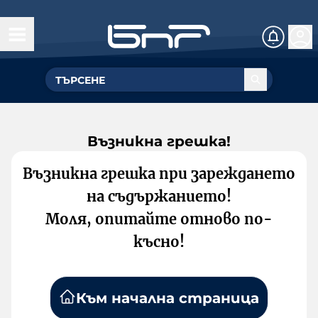
Възникна грешка!
Възникна грешка при зареждането
на съдържанието!
Моля, опитайте отново по-
късно!
Към начална страница