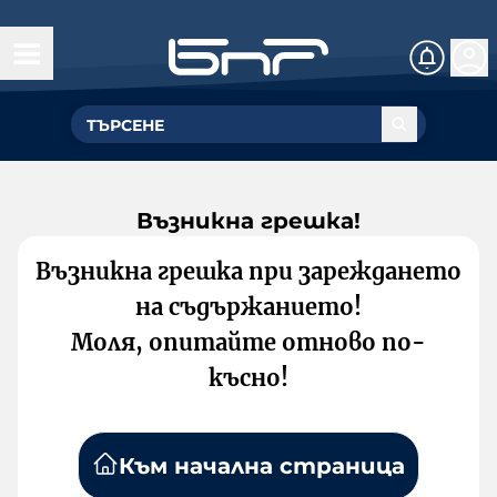
Възникна грешка!
Възникна грешка при зареждането
на съдържанието!
Моля, опитайте отново по-
късно!
Към начална страница