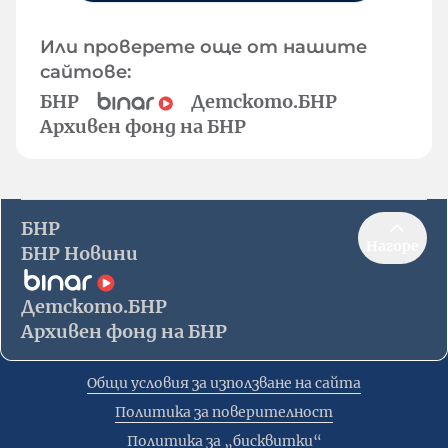
Или проверете още от нашите
сайтове:
БНР
Детското.БНР
Архивен фонд на БНР
БНР
Нагоре
БНР Новини
Детското.БНР
Архивен фонд на БНР
Общи условия за използване на сайта
Политика за поверителност
Политика за „бисквитки“