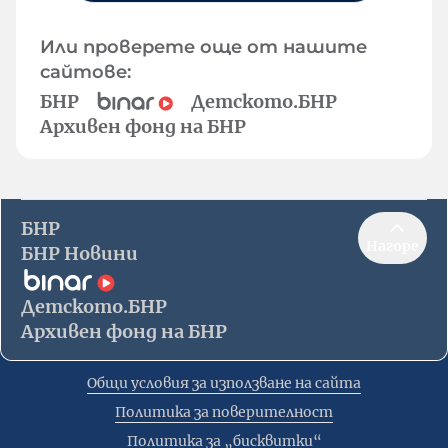
Или проверете още от нашите
сайтове:
БНР
Детското.БНР
Архивен фонд на БНР
БНР
Нагоре
БНР Новини
Детското.БНР
Архивен фонд на БНР
Общи условия за използване на сайта
Политика за поверителност
Политика за „бисквитки“