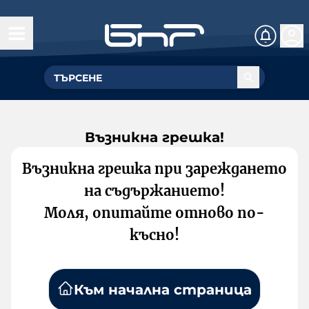
Възникна грешка!
Възникна грешка при зареждането
на съдържанието!
Моля, опитайте отново по-
късно!
Към начална страница