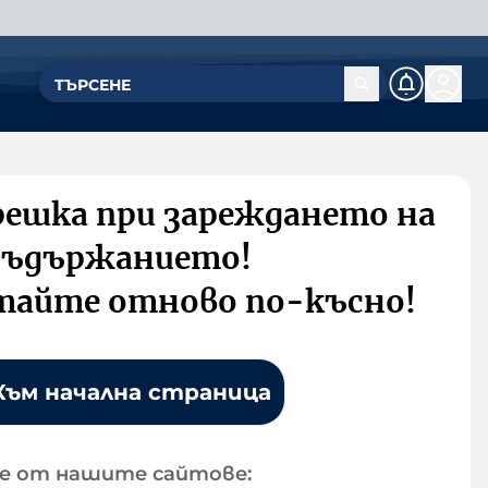
решка при зареждането на
съдържанието!
тайте отново по-късно!
Към начална страница
е от нашите сайтове: