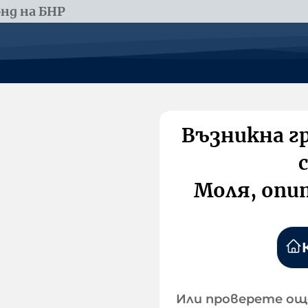
нд на БНР
Възникна г
Моля, опи
Или проверете ощ