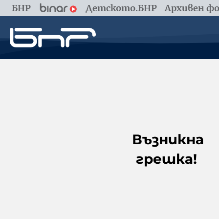
БНР
Детското.БНР
Архивен фо
Възникна
грешка!