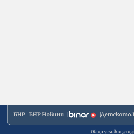
БНР
БНР Новини
Детското.
Общи условия за из