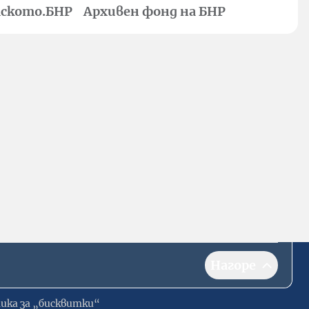
ското.БНР
Архивен фонд на БНР
Нагоре
ика за „бисквитки“