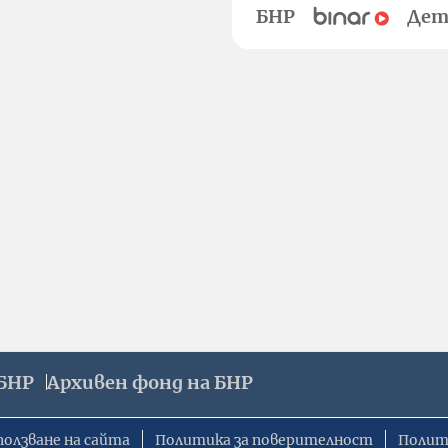
БНР
Дет
БНР
Архивен фонд на БНР
ползване на сайта
Политика за поверителност
Полит