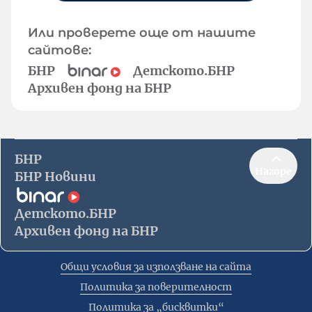
Или проверете още от нашите
сайтове:
БНР
Детското.БНР
Архивен фонд на БНР
БНР
Нагоре
БНР Новини
Детското.БНР
Архивен фонд на БНР
Общи условия за използване на сайта
Политика за поверителност
Политика за „бисквитки“