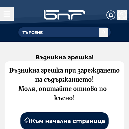
Възникна грешка!
Възникна грешка при зареждането
на съдържанието!
Моля, опитайте отново по-
късно!
Към начална страница