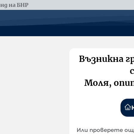
нд на БНР
Възникна г
Моля, опи
Или проверете ощ