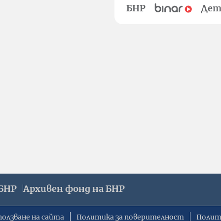
БНР
Дет
БНР
Архивен фонд на БНР
ползване на сайта
Политика за поверителност
Полит