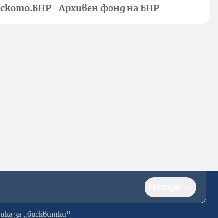
ското.БНР
Архивен фонд на БНР
Нагоре
ика за „бисквитки“