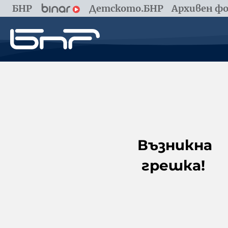
БНР
Детското.БНР
Архивен фо
Възникна
грешка!