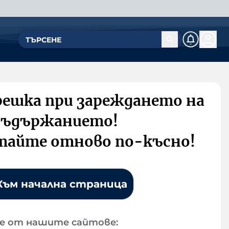
решка при зареждането на
съдържанието!
тайте отново по-късно!
Към начална страница
е от нашите сайтове: