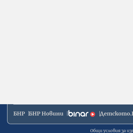
БНР
БНР Новини
Детското.
Общи условия за из