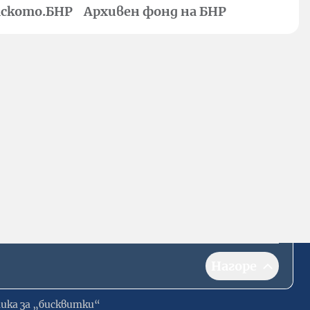
ското.БНР
Архивен фонд на БНР
Нагоре
ика за „бисквитки“