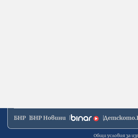
БНР
БНР Новини
Детското.
Общи условия за из