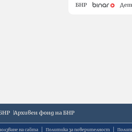
БНР
Дет
БНР
Архивен фонд на БНР
ползване на сайта
Политика за поверителност
Полит