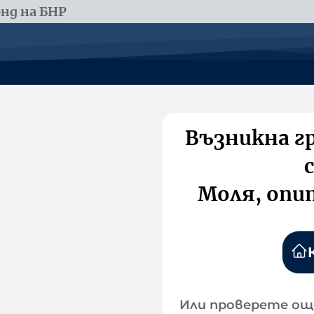
нд на БНР
Възникна г
Моля, опи
Или проверете ощ