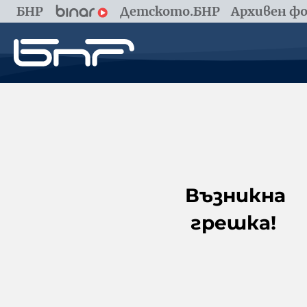
БНР
Детското.БНР
Архивен фо
Възникна
грешка!