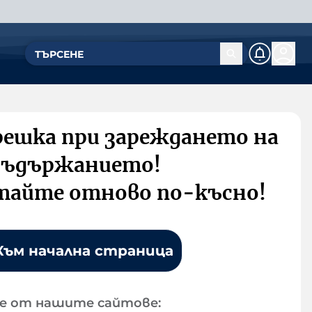
решка при зареждането на
съдържанието!
тайте отново по-късно!
Към начална страница
е от нашите сайтове: