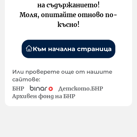
на съдържанието!
Моля, опитайте отново по-
късно!
Към начална страница
Или проверете още от нашите
сайтове:
БНР
Детското.БНР
Архивен фонд на БНР