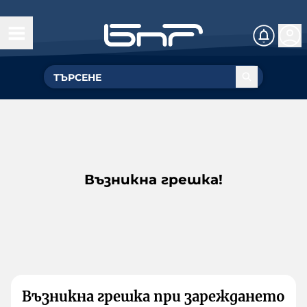
Възникна грешка!
Възникна грешка при зареждането