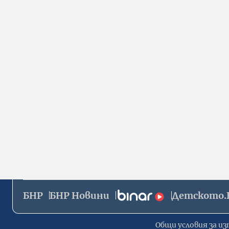
БНР
БНР Новини
Детското.
Общи условия за из