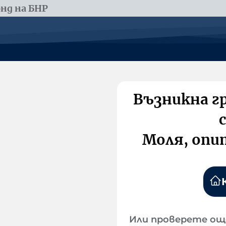
нд на БНР
Възникна г
Моля, опи
Или проверете ощ