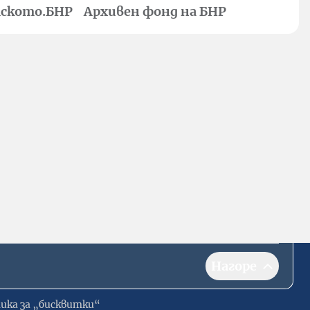
ското.БНР
Архивен фонд на БНР
Нагоре
ика за „бисквитки“