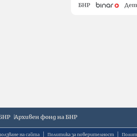
БНР
Дет
БНР
Архивен фонд на БНР
ползване на сайта
Политика за поверителност
Полит