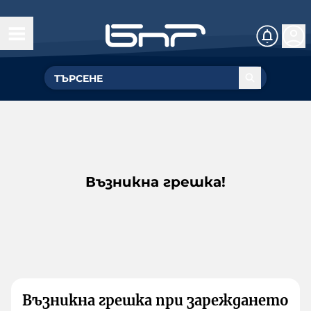
Възникна грешка!
Възникна грешка при зареждането