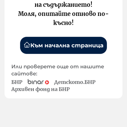
на съдържанието!
Моля, опитайте отново по-
късно!
Към начална страница
Или проверете още от нашите
сайтове:
БНР
Детското.БНР
Архивен фонд на БНР