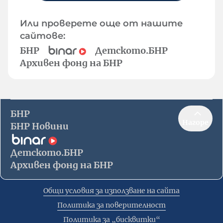
Или проверете още от нашите
сайтове:
БНР
Детското.БНР
Архивен фонд на БНР
БНР
Нагоре
БНР Новини
Детското.БНР
Архивен фонд на БНР
Общи условия за използване на сайта
Политика за поверителност
Политика за „бисквитки“