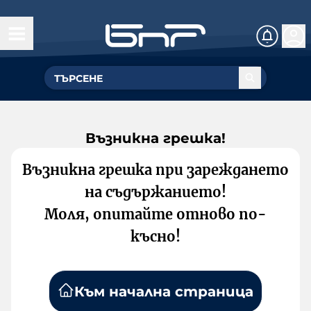
Възникна грешка!
Възникна грешка при зареждането
на съдържанието!
Моля, опитайте отново по-
късно!
Към начална страница