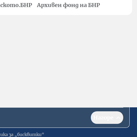
ското.БНР
Архивен фонд на БНР
Нагоре
ика за „бисквитки“