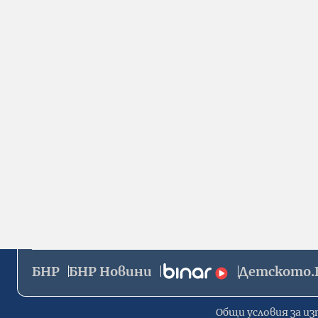
БНР
БНР Новини
Детското.
Общи условия за из