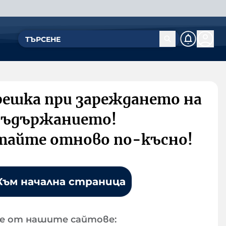
решка при зареждането на
съдържанието!
тайте отново по-късно!
Към начална страница
е от нашите сайтове: