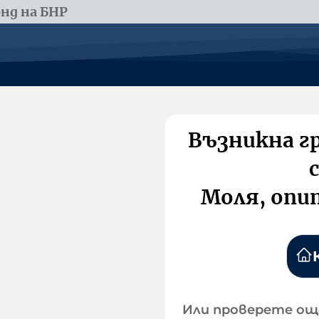
нд на БНР
Възникна г
Моля, опи
Или проверете ощ