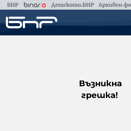
БНР
Детското.БНР
Архивен фо
Възникна
грешка!