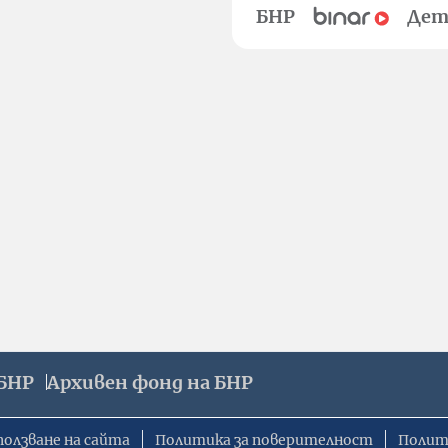
БНР
Дет
БНР
Архивен фонд на БНР
ползване на сайта
Политика за поверителност
Полит