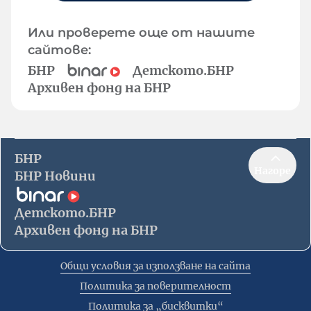
Или проверете още от нашите
сайтове:
БНР
Детското.БНР
Архивен фонд на БНР
БНР
Нагоре
БНР Новини
Детското.БНР
Архивен фонд на БНР
Общи условия за използване на сайта
Политика за поверителност
Политика за „бисквитки“