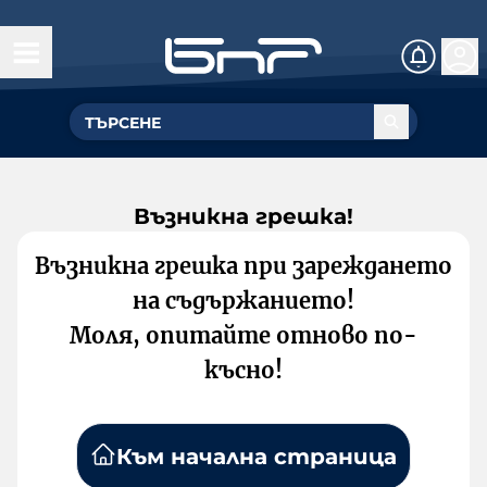
Възникна грешка!
Възникна грешка при зареждането
на съдържанието!
Моля, опитайте отново по-
късно!
Към начална страница