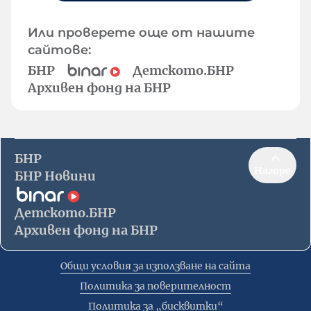
Или проверете още от нашите
сайтове:
БНР
Детското.БНР
Архивен фонд на БНР
БНР
Нагоре
БНР Новини
Детското.БНР
Архивен фонд на БНР
Общи условия за използване на сайта
Политика за поверителност
Политика за „бисквитки“