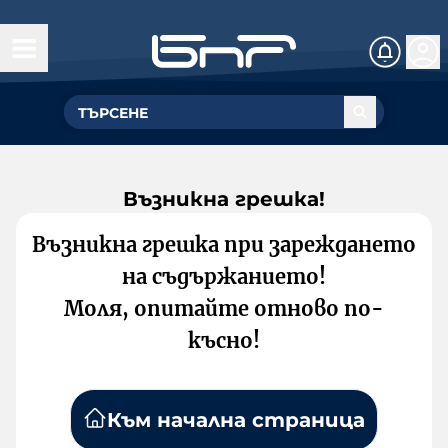
Възникна грешка!
Възникна грешка при зареждането
на съдържанието!
Моля, опитайте отново по-
късно!
Към начална страница