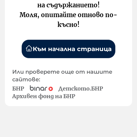
на съдържанието!
Моля, опитайте отново по-
късно!
Към начална страница
Или проверете още от нашите
сайтове:
БНР
Детското.БНР
Архивен фонд на БНР