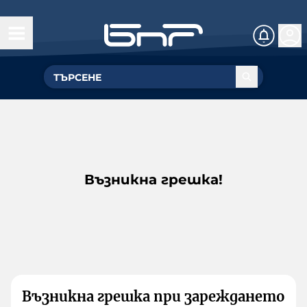
Възникна грешка!
Възникна грешка при зареждането